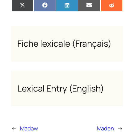
Share
Share
Share
Share
Share
X
Facebook
LinkedIn
Email
Reddit
on
on
on
on
on
(Twitter)
Fiche lexicale (Français)
Lexical Entry (English)
←
Madaw
Maden
→