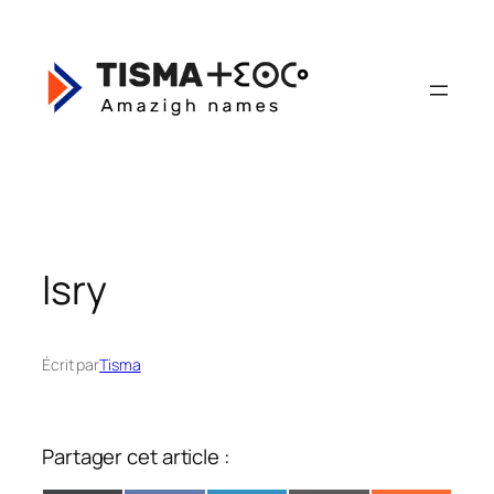
Aller
au
contenu
Isry
Écrit par
Tisma
Partager cet article :