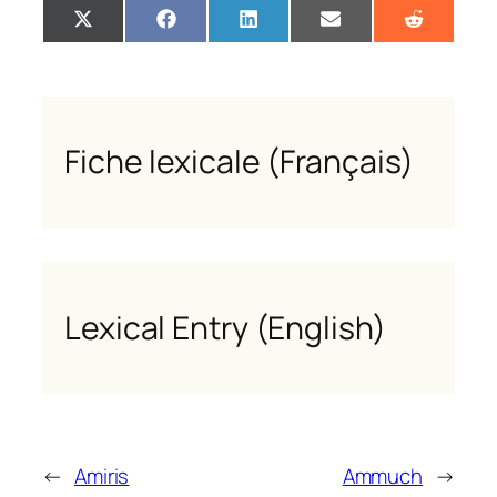
Share
Share
Share
Share
Share
X
Facebook
LinkedIn
Email
Reddit
on
on
on
on
on
(Twitter)
Fiche lexicale (Français)
Lexical Entry (English)
←
Amiris
Ammuch
→