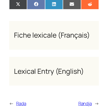
Share
Share
Share
Share
Share
X
Facebook
LinkedIn
Email
Reddit
on
on
on
on
on
(Twitter)
Fiche lexicale (Français)
Lexical Entry (English)
←
Rada
Randja
→